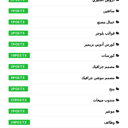
سائقين
1
عمال مصنع
1
قوالب بلوجر
2
كورس أدوبي بريمير
1
كورسات
10
مصمم جرافيك
2
مصمم موشن جرافيك
8
منح
2
مندوب مبيعات
31
مونتير
1
وظائف
24